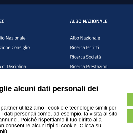
EC
ALBO NAZIONALE
glio Nazionale
Albo Nazionale
ione Consiglio
Ricerca Iscritti
Ricerca Società
 di Disciplina
Ricerca Prestazioni
 Pari Opportunità
 dei Revisori
lie alcuni dati personali dei
i Consultivi
i Territoriali
 partner utilizziamo i cookie e tecnologie simili per
 CNDCEC
i dati personali come, ad esempio, la visita al sito
nunci. Poiché rispettiamo il tuo diritto alla
on consentire alcuni tipi di cookie. Clicca su
più.