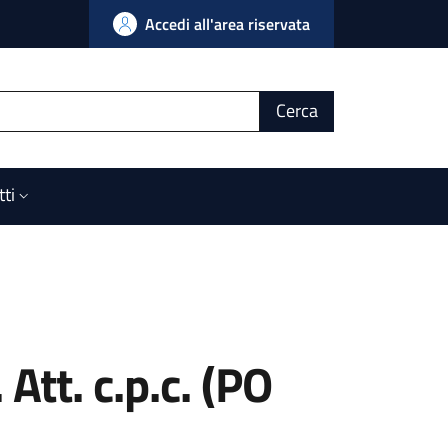
Accedi all'area riservata
Cerca
tti
Att. c.p.c. (PO