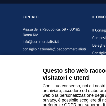
CONTATTI
IL CNDC
Piazza della Repubblica, 59 - 00185
Il Consi
Roma RM
Composiz
info@commercialisti.it
Deleghe
consiglio.nazionale@pec.commercialisti
Consiglio
gov.it
Comitato
Collegio
Questo sito web raccog
Organism
visitatori e utenti
Gli Ordin
Con il tuo consenso, noi e i nostri
Bilanci
archiviare, accedere ed elaborare 
web o la personalizzazione degli an
privacy, è possibile scegliere di n
preferenze GDPR per saperne di 