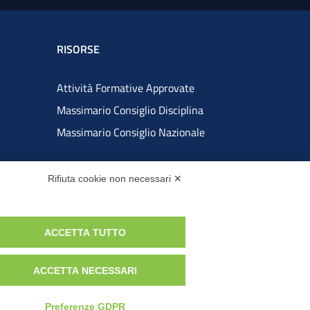
RISORSE
Attività Formative Approvate
Massimario Consiglio Disciplina
Massimario Consiglio Nazionale
ATTUAZIONE MISURE PNRR
Rifiuta cookie non necessari ✕
ACCETTA TUTTO
ACCETTA NECESSARI
Preferenze GDPR